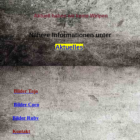
Aktuell haben wir keine Welpen
Nähere Informationen unter
Aktuelles
Bilder Taja
Bilder Coco
Bilder Ruby
Kontakt