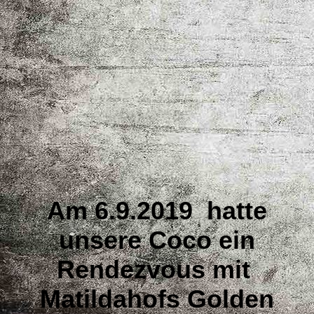
Am 6.9.2019
hatte
unsere Coco ein
Rendezvous mit
Matildahofs Golden