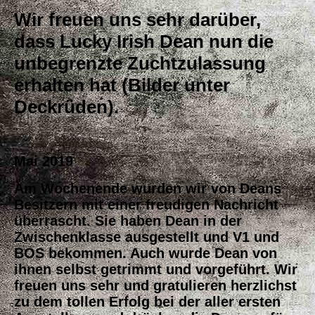
Wir freuen uns sehr darüber,
dass Lucky Irish Dean nun die
unbegrenzte Zuchtzulassung
erhalten hat (Bilder unter
Deckrüden).
Mai 2019
Am Wochenende wurden wir von Deans
Besitzern mit einer freudigen Nachricht
überrascht. Sie haben Dean in der
Zwischenklasse ausgestellt und V1 und
BOS bekommen. Auch wurde Dean von
ihnen selbst getrimmt und vorgeführt. Wir
freuen uns sehr und gratulieren herzlichst
zu dem tollen Erfolg bei der aller ersten