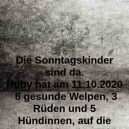
Die Sonntagskinder
sind da.
Ruby hat am 11.10.2020
8 gesunde Welpen, 3
Rüden und 5
Hündinnen, auf die