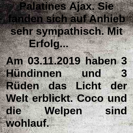
Palatines
Ajax. Sie
fanden sich auf Anhieb
sehr sympathisch. Mit
Erfolg...
Am 03.11.2019 haben 3
Hündinnen und 3
Rüden das Licht der
Welt erblickt. Coco und
die Welpen sind
wohlauf.