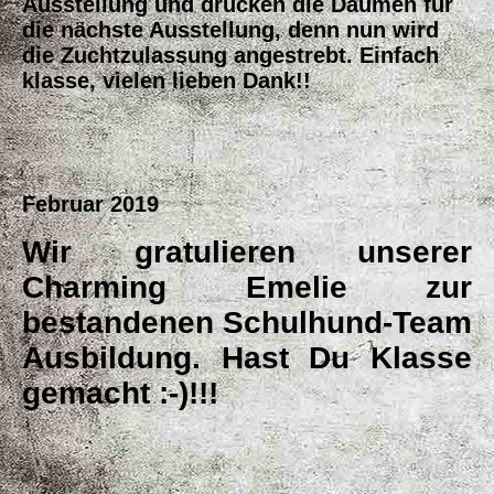
Ausstellung und drücken die Daumen für
die nächste Ausstellung, denn nun wird
die Zuchtzulassung angestrebt. Einfach
klasse, vielen lieben Dank!!
Februar 2019
Wir gratulieren unserer
Charming Emelie zur
bestandenen Schulhund-Team
Ausbildung. Hast Du Klasse
gemacht :-)!!!